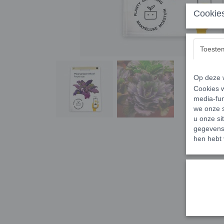
Cookies
Toeste
Op deze w
Cookies w
media-fun
we onze s
u onze si
gegevens 
hen hebt 