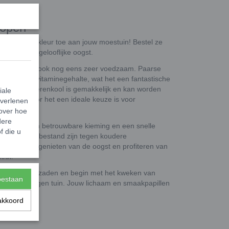
kopen
 voeg wat kleur toe aan jouw moestuin! Bestel ze
 van een ongelooflijke oogst.
 kijken, maar ook nog eens zeer voedzaam. Paarse
danten- en vitaminegehalte, wat het een fantastische
van deze boerenkool is gemakkelijk en kan worden
iale
ner, waardoor het een ideale keuze is voor
 verlenen
 over hoe
dere
enen op een betrouwbare kieming en een snelle
f die u
 waardoor ze bestand zijn tegen koudere
n je langer genieten van de oogst en profiteren van
iedt.
e boerenkoolzaden en begin met het kweken van
toestaan
te in jouw eigen tuin. Jouw lichaam en smaakpapillen
akkoord