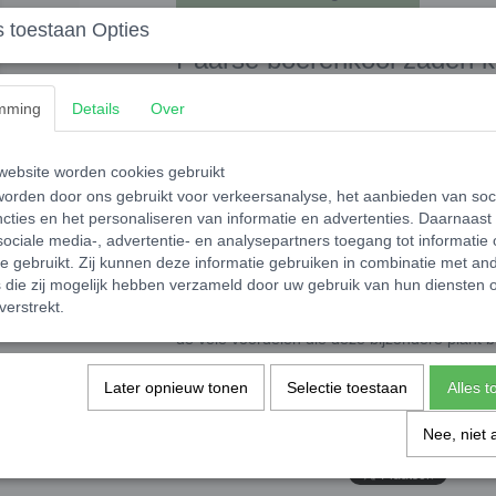
 toestaan Opties
Paarse boerenkool zaden 
Ontdek de unieke, paarse boerenkoolzaden en
mming
Details
Over
vandaag nog hier bij ons en geniet binnenkort
Deze zaden zijn niet alleen mooi om naar te
boerenkool staat bekend om zijn hoge antioxi
ebsite worden cookies gebruikt
aanvulling maakt op jouw dieet. Het kweken 
orden door ons gebruikt voor verkeersanalyse, het aanbieden van soc
gedaan in zowel volle grond als in een contai
cties en het personaliseren van informatie en advertenties. Daarnaast
beginnende en ervaren tuiniers.
ociale media-, advertentie- en analysepartners toegang tot informatie
te gebruikt. Zij kunnen deze informatie gebruiken in combinatie met an
Met onze paarse boerenkoolzaden kun je rek
die zij mogelijk hebben verzameld door uw gebruik van hun diensten o
groei. Bovendien zijn de planten winterhard,
verstrekt.
temperaturen en langere groeiperiodes. Zo ku
de vele voordelen die deze bijzondere plant b
Waar wacht je nog op? Bestel nu jouw paars
Later opnieuw tonen
Selectie toestaan
Alles 
deze kleurrijke, gezonde en smakelijke groen
zullen je dankbaar zijn!
Nee, niet 